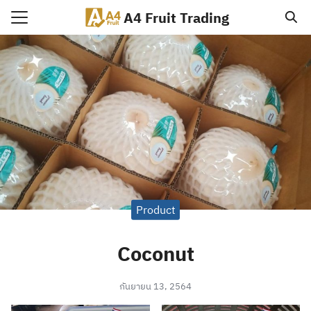
Skip
A4 Fruit Trading
to
Search
content
for:
le
uct
olio
Product
Coconut
กันยายน 13, 2564